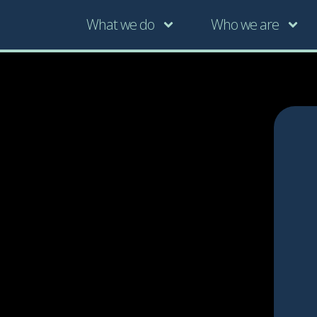
What we do
Who we are