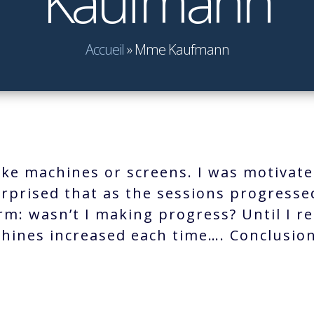
Kaufmann
Accueil
»
Mme Kaufmann
’t like machines or screens. I was motiva
rprised that as the sessions progressed
rm: wasn’t I making progress? Until I r
chines increased each time…. Conclusion