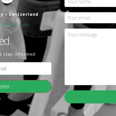
ly – Switzerland
info@dr-e.ch
:
med
d stay informed