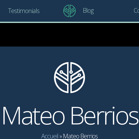
Blog
Co
Testimonials
Mateo Berrios
Accueil
»
Mateo Berrios