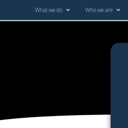
What we do
Who we are