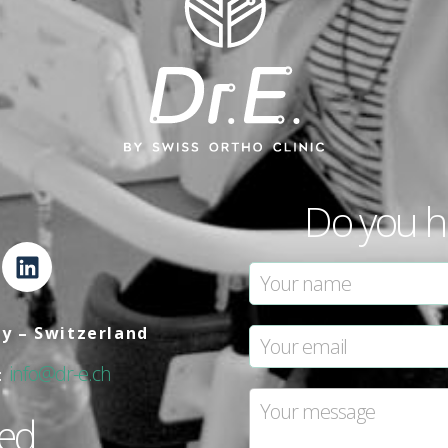
Do you h
ly – Switzerland
info@dr-e.ch
:
med