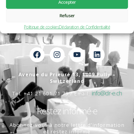
Accepter
Refuser
Politique de cookies
Déclaration de Confidentialité
Avenue du Prieuré 13, 1009 Pully –
Switzerland
info@dr-e.ch
Tel. +41 21 601 71 79 / Email:
Restez informé·e
Abonnez-vous à notre lettre d’information
et restez informé