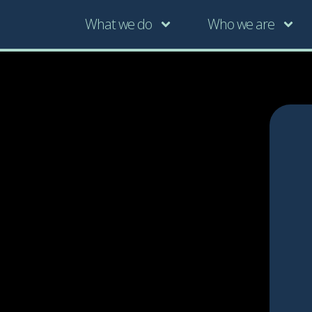
What we do
Who we are