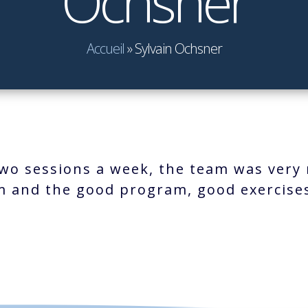
Ochsner
Accueil
»
Sylvain Ochsner
two sessions a week, the team was very 
m and the good program, good exercise