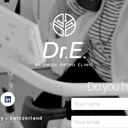
Do you h
ly – Switzerland