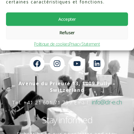
certaines caractéristiques et fonctions.
Accepter
Refuser
Politique de cookies
Privacy Statement
Avenue du Prieuré 13, 1009 Pully –
Switzerland
info@dr-e.ch
Tel. +41 21 601 71 79 / Email:
Stay informed
Subscribe to our newsletter and stay