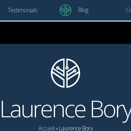
Blog
Co
Testimonials
Laurence Bor
Accueil
»
Laurence Bory