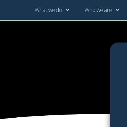
What we do
Who we are