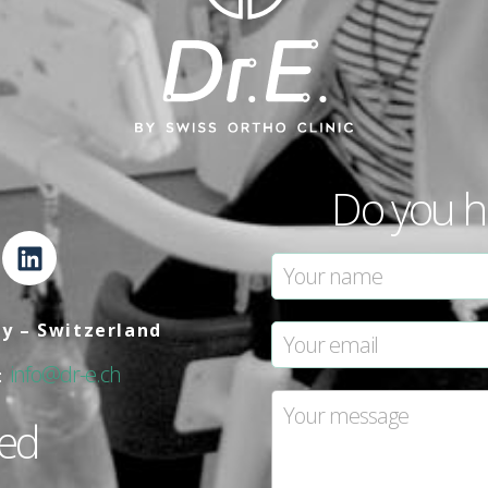
Do you h
ly – Switzerland
info@dr-e.ch
:
med