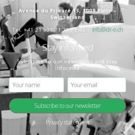
Avenue du Prieuré 13, 1009 Pully –
Switzerland
info@dr-e.ch
Tel. +41 21 601 71 79 / Email:
Stay informed
Subscribe to our newsletter and stay
informed
Privacy statement