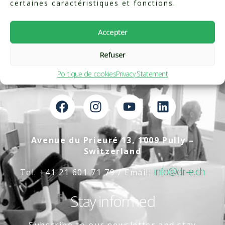
certaines caractéristiques et fonctions.
Accepter
Refuser
Politique de cookies
Privacy Statement
Avenue du Prieuré 13, 1009 Pully –
Switzerland
info@dr-e.ch
Tel. +41 21 601 71 79 / Email:
Stay informed
Subscribe to our newsletter and stay