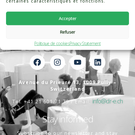
certaines caractéristiques et fonctions.
Accepter
Refuser
Politique de cookies
Privacy Statement
Avenue du Prieuré 13, 1009 Pully –
Switzerland
info@dr-e.ch
Tel. +41 21 601 71 79 / Email:
Stay informed
Subscribe to our newsletter and stay