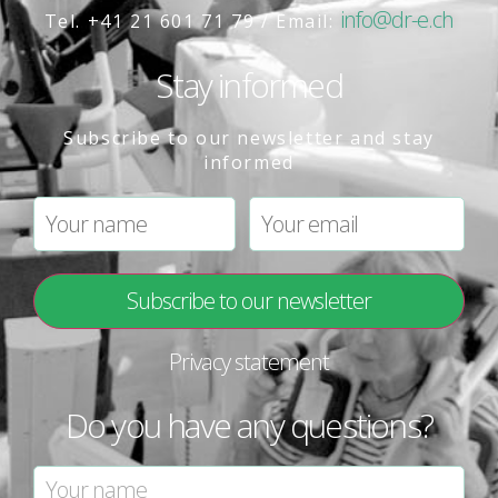
info@dr-e.ch
Tel. +41 21 601 71 79 / Email:
Stay informed
Subscribe to our newsletter and stay
informed
Privacy statement
Do you have any questions?