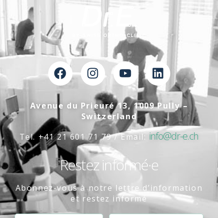
Avenue du Prieuré 13, 1009 Pully –
Switzerland
info@dr-e.ch
Tel. +41 21 601 71 79 / Email:
Restez informé·e
Abonnez-vous à notre lettre d’information
et restez informé