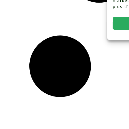
market
plus d