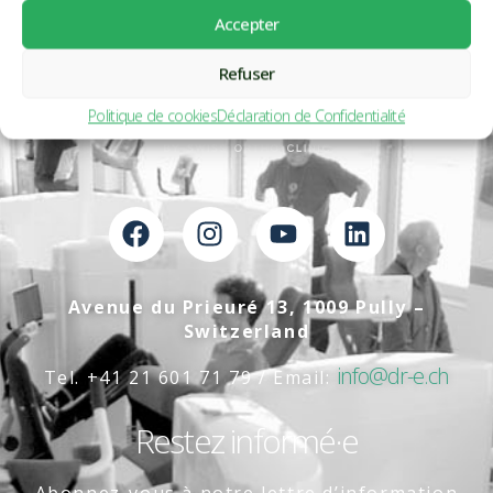
Accepter
Refuser
Politique de cookies
Déclaration de Confidentialité
Avenue du Prieuré 13, 1009 Pully –
Switzerland
info@dr-e.ch
Tel. +41 21 601 71 79 / Email:
Restez informé·e
Abonnez-vous à notre lettre d’information