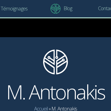
Blog
Conta
Témoignages
M. Antonakis
Accueil
»
M. Antonakis