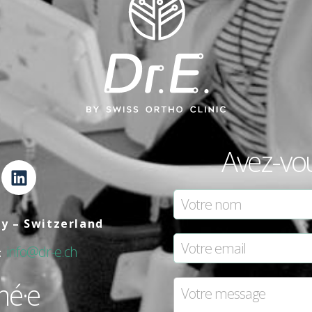
Avez-vo
ly – Switzerland
info@dr-e.ch
:
mé·e