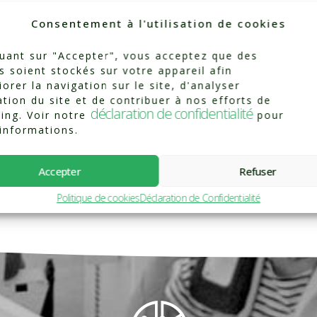
Consentement à l'utilisation de cookies
quant sur "Accepter", vous acceptez que des
Catégorisé dans :
Témoignages
s soient stockés sur votre appareil afin
iorer la navigation sur le site, d'analyser
sation du site et de contribuer à nos efforts de
déclaration de confidentialité
ing. Voir notre
pour
'informations.
Accepter
Refuser
Politique de cookies
Déclaration de Confidentialité