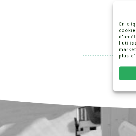
En cli
cookie
d'amél
l'utili
market
plus d