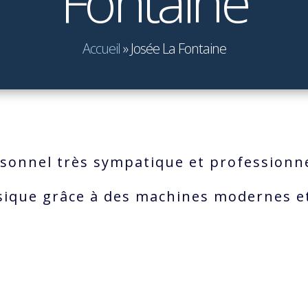
Fontaine
Accueil
»
Josée La Fontaine
rsonnel très sympatique et professionn
ique grâce à des machines modernes et f