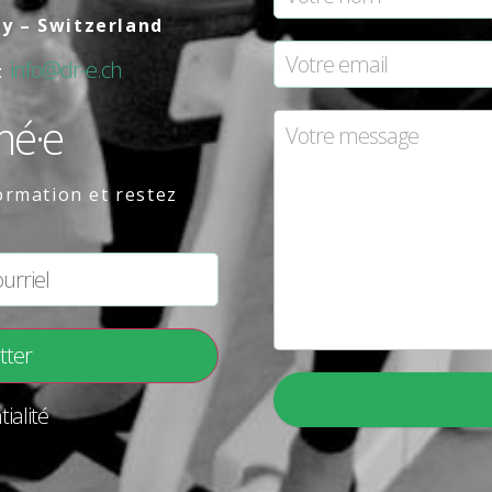
ly – Switzerland
info@dr-e.ch
:
mé·e
ormation et restez
ialité