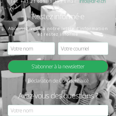
info@dr-e.ch
Tel. +41 21 601 71 79 / Email:
Restez informé·e
Abonnez-vous à notre lettre d’information
et restez informé
Déclaration de Confidentialité
Avez-vous des questions ?